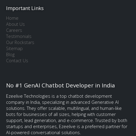
Important Links
Home
About Us
Careers
Testimonials
Our Rockstars
Sitemap
Blog
Contact Us
No #1 GenAI Chatbot Developer in India
Ezeelive Technologies is a top chatbot development
company in India, specializing in advanced Generative AI
solutions. They offer scalable, multilingual, and human-like
bots for businesses of all sizes, helping with customer
support, lead generation, and e-commerce. Trusted by both
startups and enterprises, Ezeelive is a preferred partner for
AI-powered conversational solutions.